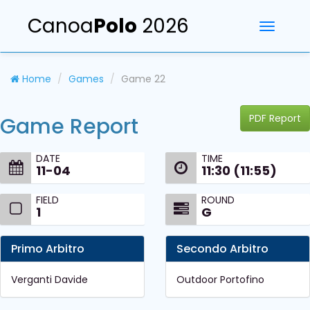
Canoa
Polo
2026
Toggle
navigati
Home
Games
Game 22
PDF Report
Game Report
DATE
TIME
11-04
11:30 (11:55)
FIELD
ROUND
1
G
Primo Arbitro
Secondo Arbitro
Verganti Davide
Outdoor Portofino