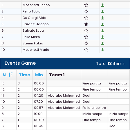
1
Moschetti Enrico
2
Ferro Tobia
4
De Giorgi Aldo
5
Saraniti Jacopo
6
Salvato Luca
7
Bello Mirko
8
Saurin Fabio
10
Moschetti Mario
Events Game
Total
13
items.
N.
Time
Min.
Team 1
13
3
00:00
Fine partita
Fine partita
12
2
00:00
Fine tempo
Fine tempo
11
2
04:20
Abdrabo Mohamed
Goal
10
2
07:20
Abdrabo Mohamed
Goal
9
2
09:57
Abdrabo Mohamed
Palla al centro
8
2
10:00
Inizio tempo
Inizio tempo
7
1
00:00
Fine tempo
Fine tempo
6
1
00:45
Goal