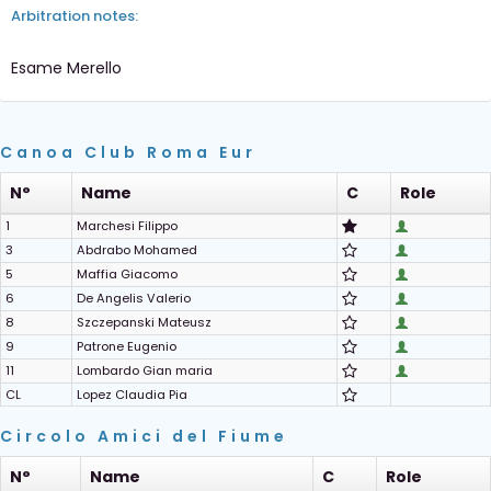
Arbitration notes:
Esame Merello
Canoa Club Roma Eur
N°
Name
C
Role
1
Marchesi Filippo
3
Abdrabo Mohamed
5
Maffia Giacomo
6
De Angelis Valerio
8
Szczepanski Mateusz
9
Patrone Eugenio
11
Lombardo Gian maria
CL
Lopez Claudia Pia
Circolo Amici del Fiume
N°
Name
C
Role