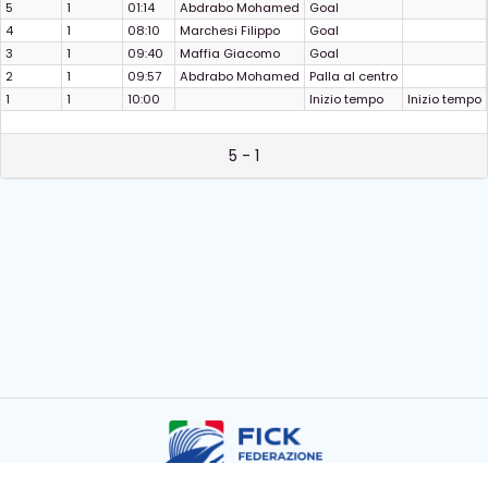
5
1
01:14
Abdrabo Mohamed
Goal
4
1
08:10
Marchesi Filippo
Goal
3
1
09:40
Maffia Giacomo
Goal
2
1
09:57
Abdrabo Mohamed
Palla al centro
1
1
10:00
Inizio tempo
Inizio tempo
5 - 1