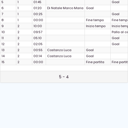
5
1
01:45
Goal
6
1
01:20
Di Natale Marco Maria
Goal
7
1
00:25
Goal
8
1
00:00
Fine tempo
Fine temp
9
2
10:00
Inizio tempo
Inizio tem
10
2
09:57
Palla al c
11
2
05:10
Goal
12
2
02:05
Goal
13
2
00:55
Costanzo Luca
Goal
14
2
00:14
Costanzo Luca
Goal
15
2
00:00
Fine partita
Fine parti
5 - 4