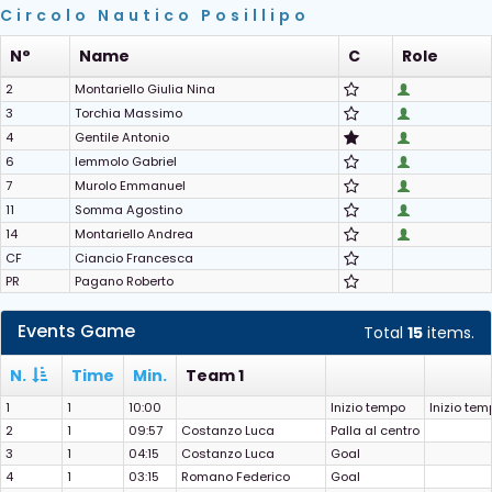
Circolo Nautico Posillipo
N°
Name
C
Role
2
Montariello Giulia Nina
3
Torchia Massimo
4
Gentile Antonio
6
Iemmolo Gabriel
7
Murolo Emmanuel
11
Somma Agostino
14
Montariello Andrea
CF
Ciancio Francesca
PR
Pagano Roberto
Events Game
Total
15
items.
N.
Time
Min.
Team 1
1
1
10:00
Inizio tempo
Inizio tem
2
1
09:57
Costanzo Luca
Palla al centro
3
1
04:15
Costanzo Luca
Goal
4
1
03:15
Romano Federico
Goal