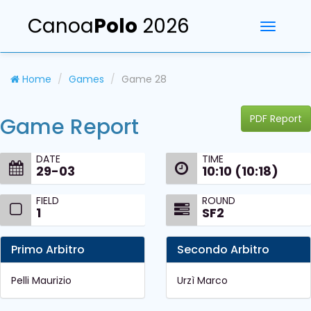
Canoa
Polo
2026
Toggle
navigati
Home
Games
Game 28
PDF Report
Game Report
DATE
TIME
29-03
10:10 (10:18)
FIELD
ROUND
1
SF2
Primo Arbitro
Secondo Arbitro
Pelli Maurizio
Urzì Marco