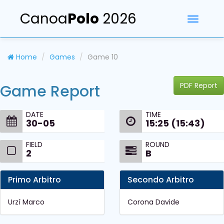
Canoa
Polo
2026
Toggle
navigati
Home
Games
Game 10
PDF Report
Game Report
DATE
TIME
30-05
15:25 (15:43)
FIELD
ROUND
2
B
Primo Arbitro
Secondo Arbitro
Urzì Marco
Corona Davide