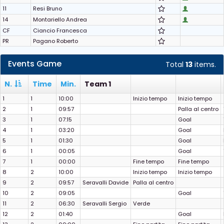
11
Resi Bruno
14
Montariello Andrea
CF
Ciancio Francesca
PR
Pagano Roberto
Events Game
Total
13
items.
N.
Time
Min.
Team 1
1
1
10:00
Inizio tempo
Inizio tempo
2
1
09:57
Palla al centro
3
1
07:15
Goal
4
1
03:20
Goal
5
1
01:30
Goal
6
1
00:05
Goal
7
1
00:00
Fine tempo
Fine tempo
8
2
10:00
Inizio tempo
Inizio tempo
9
2
09:57
Seravalli Davide
Palla al centro
10
2
09:05
Goal
11
2
06:30
Seravalli Sergio
Verde
12
2
01:40
Goal