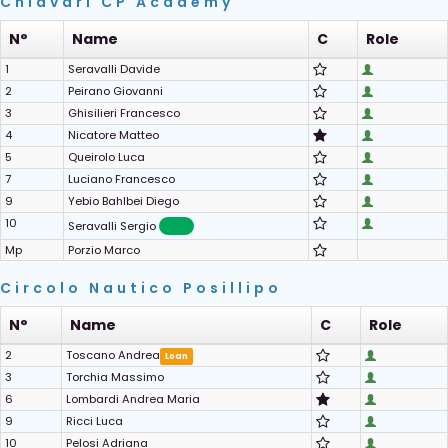
Chiavari CP Academy
N°
Name
C
Role
1
Seravalli Davide
2
Peirano Giovanni
3
Ghisilieri Francesco
4
Nicatore Matteo
5
Queirolo Luca
7
Luciano Francesco
9
Yebio Bahlbei Diego
10
Seravalli Sergio
Mp
Porzio Marco
Circolo Nautico Posillipo
N°
Name
C
Role
2
Toscano Andrea
Loan
3
Torchia Massimo
6
Lombardi Andrea Maria
9
Ricci Luca
10
Pelosi Adriana