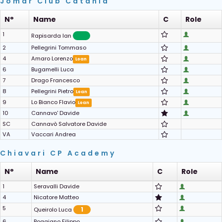
Jomar Club Catania
N°
Name
C
Role
1
Rapisarda Ian
2
Pellegrini Tommaso
4
Amaro Lorenzo
Loan
6
Bugamelli Luca
7
Drago Francesco
8
Pellegrini Pietro
Loan
9
Lo Bianco Flavio
Loan
10
Cannavo' Davide
SC
Cannavò Salvatore Davide
VA
Vaccari Andrea
Chiavari CP Academy
N°
Name
C
Role
1
Seravalli Davide
4
Nicatore Matteo
5
1
Queirolo Luca
6
Boggiano Filippo