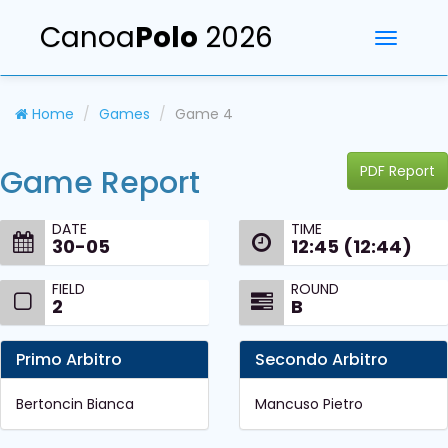
Canoa
Polo
2026
Toggle
navigati
Home
Games
Game 4
PDF Report
Game Report
DATE
TIME
30-05
12:45 (12:44)
FIELD
ROUND
2
B
Primo Arbitro
Secondo Arbitro
Bertoncin Bianca
Mancuso Pietro