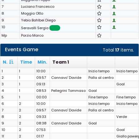
7
Luciano Francesco
8
Moggia Otto
9
Yebio Bahlbei Diego
10
Seravalli Sergio
Mp
Porzio Marco
Events Game
Total
17
items.
N.
Time
Min.
Team 1
1
1
10:00
Inizio tempo
Inizio tempo
2
1
09:57
Cannavo' Davide
Palla al centro
3
1
09:13
Goal
4
1
08:53
Pellegrini Tommaso
Goal
5
1
00:00
Fine tempo
Fine tempo
6
2
10:00
Inizio tempo
Inizio tempo
7
2
09:57
Cannavo' Davide
Palla al centro
8
2
09:33
Verde
9
2
08:38
Cannavo' Davide
Goal
10
2
07:53
Goal
11
2
01:17
Giallo power