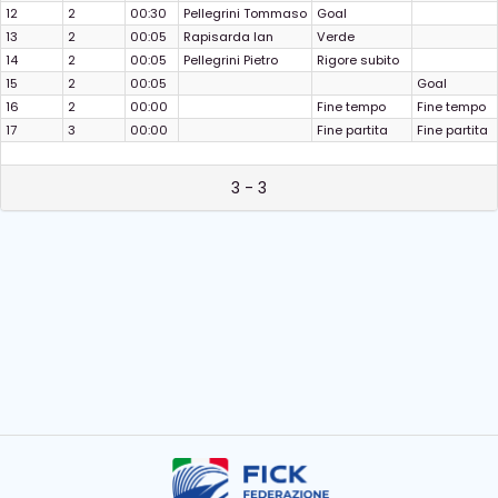
12
2
00:30
Pellegrini Tommaso
Goal
13
2
00:05
Rapisarda Ian
Verde
14
2
00:05
Pellegrini Pietro
Rigore subito
15
2
00:05
Goal
16
2
00:00
Fine tempo
Fine tempo
17
3
00:00
Fine partita
Fine partita
3 - 3