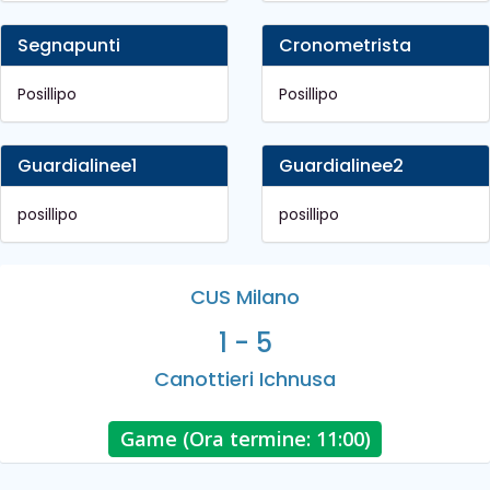
Segnapunti
Cronometrista
Posillipo
Posillipo
Guardialinee1
Guardialinee2
posillipo
posillipo
CUS Milano
1 - 5
Canottieri Ichnusa
Game (Ora termine: 11:00)