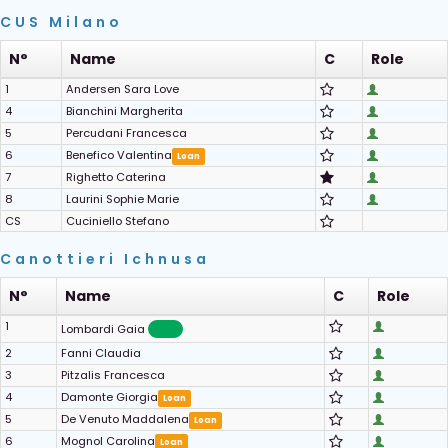
CUS Milano
N°
Name
C
Role
1
Andersen Sara Love
4
Bianchini Margherita
5
Percudani Francesca
6
Benefico Valentina
Loan
7
Righetto Caterina
8
Laurini Sophie Marie
CS
Cuciniello Stefano
Canottieri Ichnusa
N°
Name
C
Role
1
Lombardi Gaia
2
Fanni Claudia
3
Pitzalis Francesca
4
Damonte Giorgia
Loan
5
De Venuto Maddalena
Loan
6
Mognol Carolina
Loan