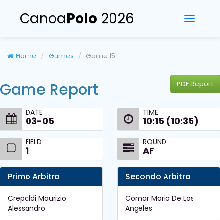
Canoa
Polo
2026
Toggle
navigati
Home
Games
Game 15
PDF Report
Game Report
DATE
TIME
03-05
10:15 (10:35)
FIELD
ROUND
1
AF
Primo Arbitro
Secondo Arbitro
Crepaldi Maurizio
Comar Maria De Los
Alessandro
Angeles