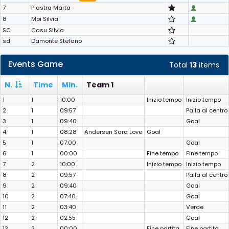
7
Piastra Marta
8
Moi Silvia
SC
Casu Silvia
sd
Damonte Stefano
Events Game
Total
13
items.
N.
Time
Min.
Team 1
1
1
10:00
Inizio tempo
Inizio tempo
2
1
09:57
Palla al centro
3
1
09:40
Goal
4
1
08:28
Andersen Sara Love
Goal
5
1
07:00
Goal
6
1
00:00
Fine tempo
Fine tempo
7
2
10:00
Inizio tempo
Inizio tempo
8
2
09:57
Palla al centro
9
2
09:40
Goal
10
2
07:40
Goal
11
2
03:40
Verde
12
2
02:55
Goal
13
2
00:00
Fine partita
Fine partita