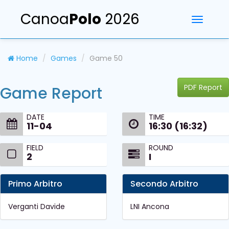
Canoa
Polo
2026
Toggle
navigati
Home
Games
Game 50
PDF Report
Game Report
DATE
TIME
11-04
16:30 (16:32)
FIELD
ROUND
2
I
Primo Arbitro
Secondo Arbitro
Verganti Davide
LNI Ancona