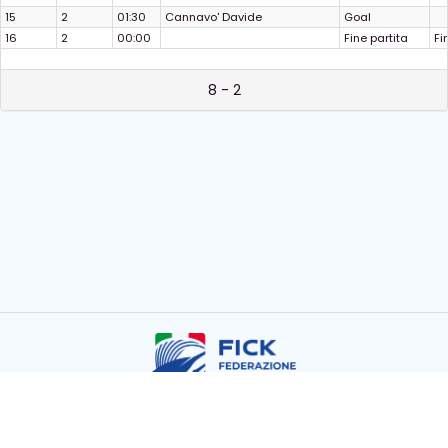
15
2
01:30
Cannavo' Davide
Goal
16
2
00:00
Fine partita
Fi
8 - 2
Copyright © FICK 2026
Powered by