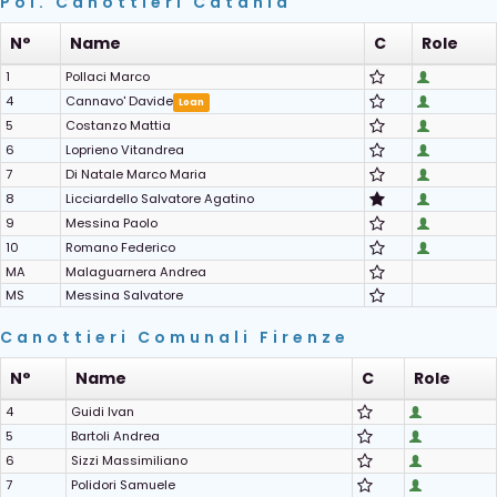
Pol. Canottieri Catania
N°
Name
C
Role
1
Pollaci Marco
4
Cannavo' Davide
Loan
5
Costanzo Mattia
6
Loprieno Vitandrea
7
Di Natale Marco Maria
8
Licciardello Salvatore Agatino
9
Messina Paolo
10
Romano Federico
MA
Malaguarnera Andrea
MS
Messina Salvatore
Canottieri Comunali Firenze
N°
Name
C
Role
4
Guidi Ivan
5
Bartoli Andrea
6
Sizzi Massimiliano
7
Polidori Samuele