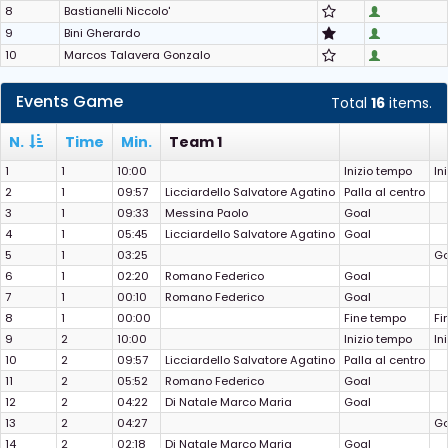
8
Bastianelli Niccolo'
9
Bini Gherardo
10
Marcos Talavera Gonzalo
Events Game
Total
16
items.
N.
Time
Min.
Team 1
1
1
10:00
Inizio tempo
In
2
1
09:57
Licciardello Salvatore Agatino
Palla al centro
3
1
09:33
Messina Paolo
Goal
4
1
05:45
Licciardello Salvatore Agatino
Goal
5
1
03:25
Go
6
1
02:20
Romano Federico
Goal
7
1
00:10
Romano Federico
Goal
8
1
00:00
Fine tempo
Fi
9
2
10:00
Inizio tempo
In
10
2
09:57
Licciardello Salvatore Agatino
Palla al centro
11
2
05:52
Romano Federico
Goal
12
2
04:22
Di Natale Marco Maria
Goal
13
2
04:27
Go
14
2
02:18
Di Natale Marco Maria
Goal