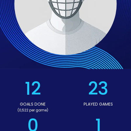
12
23
GOALS DONE
PLAYED GAMES
(0,522 per game)
0
1