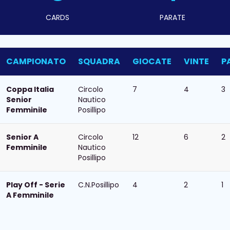
CARDS
PARATE
CAMPIONATO
SQUADRA
GIOCATE
VINTE
P
Coppa Italia
Circolo
7
4
3
Senior
Nautico
Femminile
Posillipo
Senior A
Circolo
12
6
2
Femminile
Nautico
Posillipo
Play Off - Serie
C.N.Posillipo
4
2
1
A Femminile