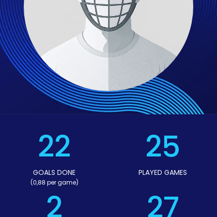
22
25
GOALS DONE
PLAYED GAMES
(0,88 per game)
2
27