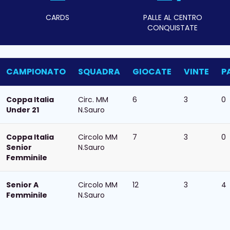
CARDS
PALLE AL CENTRO
CONQUISTATE
CAMPIONATO
SQUADRA
GIOCATE
VINTE
P
Coppa Italia
Circ. MM
6
3
0
Under 21
N.Sauro
Coppa Italia
Circolo MM
7
3
0
Senior
N.Sauro
Femminile
Senior A
Circolo MM
12
3
4
Femminile
N.Sauro