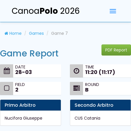
Canoa
Polo
2026
Toggle
navigati
Home
Games
Game 7
PDF Report
Game Report
DATE
TIME
28-03
11:20 (11:17)
FIELD
ROUND
2
B
Primo Arbitro
Secondo Arbitro
Nucifora Giuseppe
CUS Catania