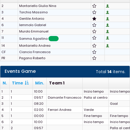
2
Montariello Giulia Nina
3
Torchia Massimo
4
Gentile Antonio
6
Iemmolo Gabriel
7
Murolo Emmanuel
11
Somma Agostino
14
Montariello Andrea
CF
Ciancio Francesca
PR
Pagano Roberto
Events Game
Total
14
items.
N.
Time
Min.
Team 1
1
1
10:00
Inizio tempo
Inizio tempo
2
1
09:57
Damonte Francesco
Palla al centro
3
1
08:20
Goal
4
1
02:00
Ferrari Andrea
Verde
5
1
00:00
Fine tempo
Fine tempo
6
2
10:00
Inizio tempo
Inizio tempo
7
2
09:57
Palla al cen