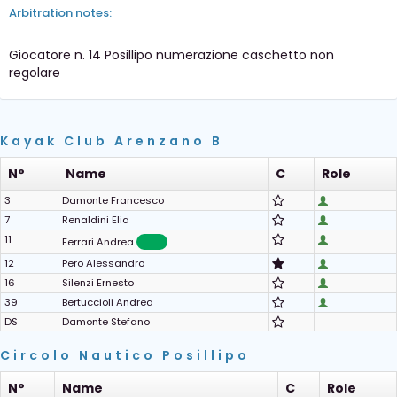
Arbitration notes:
Giocatore n. 14 Posillipo numerazione caschetto non
regolare
Kayak Club Arenzano B
N°
Name
C
Role
3
Damonte Francesco
7
Renaldini Elia
11
Ferrari Andrea
12
Pero Alessandro
16
Silenzi Ernesto
39
Bertuccioli Andrea
DS
Damonte Stefano
Circolo Nautico Posillipo
N°
Name
C
Role