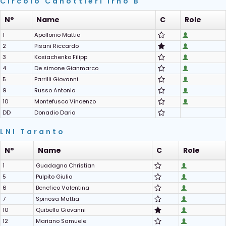
Circolo Canottieri Irno B
N°
Name
C
Role
1
Apollonio Mattia
2
Pisani Riccardo
3
Kosiachenko Filipp
4
De simone Gianmarco
5
Parrilli Giovanni
9
Russo Antonio
10
Montefusco Vincenzo
DD
Donadio Dario
LNI Taranto
N°
Name
C
Role
1
Guadagno Christian
5
Pulpito Giulio
6
Benefico Valentina
7
Spinosa Mattia
10
Quibello Giovanni
12
Mariano Samuele