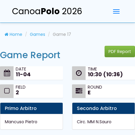
Canoa
Polo
2026
Toggle
navigati
Home
Games
Game 17
PDF Report
Game Report
DATE
TIME
11-04
10:30 (10:36)
FIELD
ROUND
2
E
Primo Arbitro
Secondo Arbitro
Mancuso Pietro
Circ. MM N.Sauro