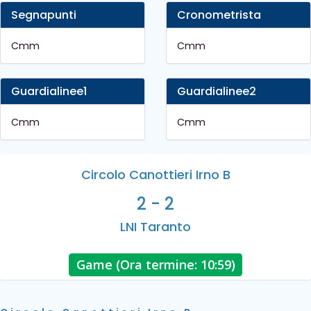
Segnapunti
Cronometrista
Cmm
Cmm
Guardialinee1
Guardialinee2
Cmm
Cmm
Circolo Canottieri Irno B
2 - 2
LNI Taranto
Game (Ora termine: 10:59)