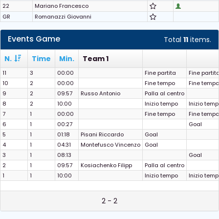
22
Mariano Francesco
GR
Romanazzi Giovanni
Events Game
Total
11
items.
N.
Time
Min.
Team 1
11
3
00:00
Fine partita
Fine partit
10
2
00:00
Fine tempo
Fine tempo
9
2
09:57
Russo Antonio
Palla al centro
8
2
10:00
Inizio tempo
Inizio tem
7
1
00:00
Fine tempo
Fine tempo
6
1
00:27
Goal
5
1
01:18
Pisani Riccardo
Goal
4
1
04:31
Montefusco Vincenzo
Goal
3
1
08:13
Goal
2
1
09:57
Kosiachenko Filipp
Palla al centro
1
1
10:00
Inizio tempo
Inizio tem
2 - 2