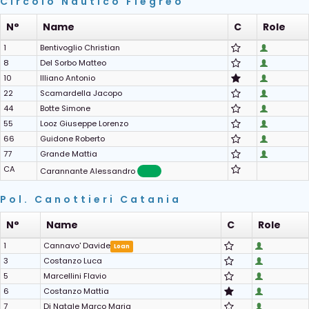
Circolo Nautico Flegreo
N°
Name
C
Role
1
Bentivoglio Christian
8
Del Sorbo Matteo
10
Illiano Antonio
22
Scamardella Jacopo
44
Botte Simone
55
Looz Giuseppe Lorenzo
66
Guidone Roberto
77
Grande Mattia
CA
Carannante Alessandro
Pol. Canottieri Catania
N°
Name
C
Role
1
Cannavo' Davide
Loan
3
Costanzo Luca
5
Marcellini Flavio
6
Costanzo Mattia
7
Di Natale Marco Maria