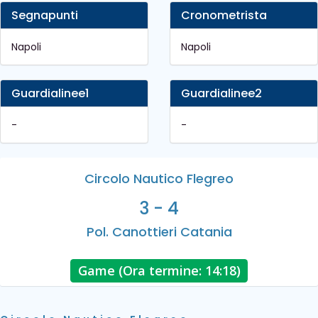
Segnapunti
Cronometrista
Napoli
Napoli
Guardialinee1
Guardialinee2
-
-
Circolo Nautico Flegreo
3 - 4
Pol. Canottieri Catania
Game (Ora termine: 14:18)