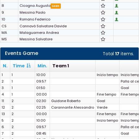
8
Cicogna Augusto
Loan
9
Messina Paolo
10
Romano Federico
CS
Cannavò Salvatore Davide
MA
Malaguarnera Andrea
MS
Messina Salvatore
Events Game
Total
17
items.
N.
Time
Min.
Team 1
1
1
10:00
Inizio tempo
Inizio tem
2
1
09:57
Palla al c
3
1
01:50
Goal
4
1
00:00
Fine tempo
Fine temp
11
2
02:30
Guidone Roberto
Goal
12
2
02:25
Carannante Alessandro
Verde
13
2
00:00
Fine tempo
Fine temp
5
2
10:00
Inizio tempo
Inizio tem
6
2
09:57
Palla al c
7
2
08:45
Goal