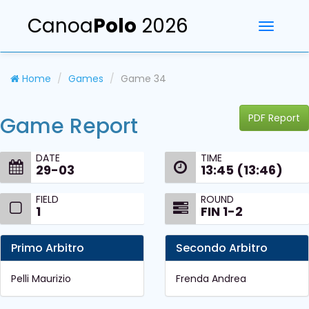
Canoa
Polo
2026
Toggle
navigati
Home
Games
Game 34
PDF Report
Game Report
DATE
TIME
29-03
13:45 (13:46)
FIELD
ROUND
1
FIN 1-2
Primo Arbitro
Secondo Arbitro
Pelli Maurizio
Frenda Andrea