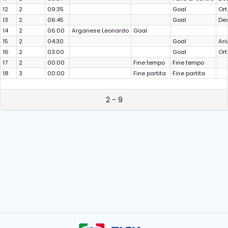
12
2
09:35
Goal
Ort
13
2
06:45
Goal
Des
14
2
06:00
Arganese Leonardo
Goal
15
2
04:30
Goal
Ari
16
2
03:00
Goal
Ort
17
2
00:00
Fine tempo
Fine tempo
18
3
00:00
Fine partita
Fine partita
2 - 9