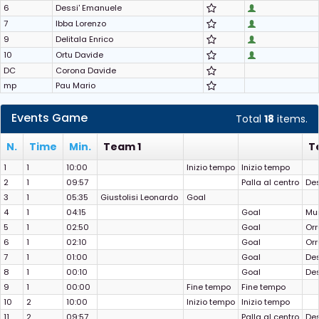
6
Dessi' Emanuele
7
Ibba Lorenzo
9
Delitala Enrico
10
Ortu Davide
DC
Corona Davide
mp
Pau Mario
Events Game
Total
18
items.
N.
Time
Min.
Team 1
T
1
1
10:00
Inizio tempo
Inizio tempo
2
1
09:57
Palla al centro
Des
3
1
05:35
Giustolisi Leonardo
Goal
4
1
04:15
Goal
Mu
5
1
02:50
Goal
Orr
6
1
02:10
Goal
Orr
7
1
01:00
Goal
Des
8
1
00:10
Goal
Des
9
1
00:00
Fine tempo
Fine tempo
10
2
10:00
Inizio tempo
Inizio tempo
11
2
09:57
Palla al centro
Des