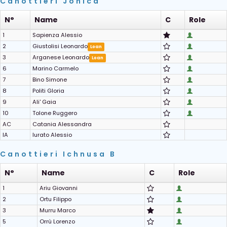
Canottieri Jonica
N°
Name
C
Role
1
Sapienza Alessio
2
Giustolisi Leonardo
Loan
3
Arganese Leonardo
Loan
6
Marino Carmelo
7
Bino Simone
8
Politi Gloria
9
Ali' Gaia
10
Tolone Ruggero
AC
Catania Alessandra
IA
Iurato Alessio
Canottieri Ichnusa B
N°
Name
C
Role
1
Ariu Giovanni
2
Ortu Filippo
3
Murru Marco
5
Orrù Lorenzo