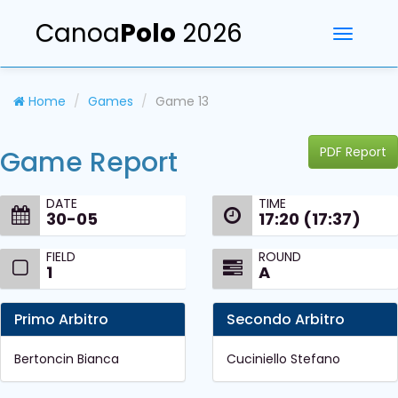
Canoa
Polo
2026
Toggle
navigati
Home
Games
Game 13
PDF Report
Game Report
DATE
TIME
30-05
17:20 (17:37)
FIELD
ROUND
1
A
Primo Arbitro
Secondo Arbitro
Bertoncin Bianca
Cuciniello Stefano