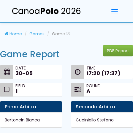
Canoa
Polo
2026
Toggle
navigati
Home
Games
Game 13
PDF Report
Game Report
DATE
TIME
30-05
17:20 (17:37)
FIELD
ROUND
1
A
Primo Arbitro
Secondo Arbitro
Bertoncin Bianca
Cuciniello Stefano