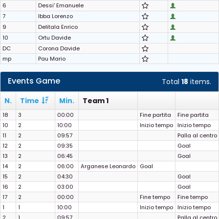
6
Dessi' Emanuele
7
Ibba Lorenzo
9
Delitala Enrico
10
Ortu Davide
DC
Corona Davide
mp
Pau Mario
Events Game
Total
18
items.
N.
Time
Min.
Team 1
18
3
00:00
Fine partita
Fine partita
10
2
10:00
Inizio tempo
Inizio tempo
11
2
09:57
Palla al centro
12
2
09:35
Goal
13
2
06:45
Goal
14
2
06:00
Arganese Leonardo
Goal
15
2
04:30
Goal
16
2
03:00
Goal
17
2
00:00
Fine tempo
Fine tempo
1
1
10:00
Inizio tempo
Inizio tempo
2
1
09:57
Palla al centro