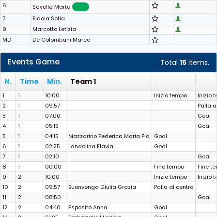
6
Savella Marta
7
Bidoia Sofia
9
Marcotto Letizia
MD
De Colombani Marco
Events Game
Total
15
items.
N.
Time
Min.
Team 1
1
1
10:00
Inizio tempo
Inizio 
2
1
09:57
Palla a
3
1
07:00
Goal
4
1
05:15
Goal
5
1
04:15
Mazzarino Federica Maria Pia
Goal
6
1
02:25
Landolina Flavia
Goal
7
1
02:10
Goal
8
1
00:00
Fine tempo
Fine t
9
2
10:00
Inizio tempo
Inizio 
10
2
09:57
Buonvenga Giulia Grazia
Palla al centro
11
2
08:50
Goal
12
2
04:40
Esposito Anna
Goal