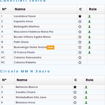
Canottieri Jonica
N°
Name
C
Role
1
Landolina Flavia
2
Esposito Anna
3
Barbagallo Martina
4
Mazzarino Federica Maria Pia
7
Bucalo Vittoria Agata Maria
8
Politi Gloria
9
Buonvenga Giulia Grazia
Loan
10
Di Franca Paola
AC
Catania Alessandra
RC
Catania Roberta
Circolo MM N.Sauro
N°
Name
C
Role
2
Bertoncin Bianca
3
Savella Chiara
4
Winterbottom Ella Jane
5
Biloslavo Anna