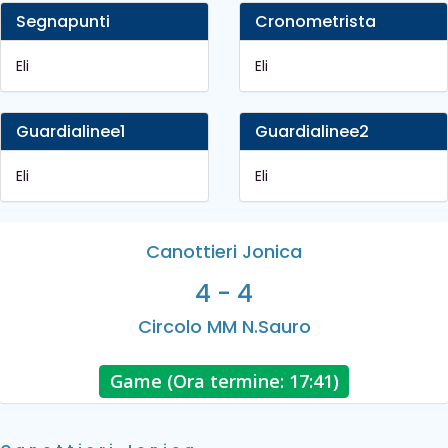
Segnapunti
Cronometrista
Eli
Eli
Guardialinee1
Guardialinee2
Eli
Eli
Canottieri Jonica
4 - 4
Circolo MM N.Sauro
Game (Ora termine: 17:41)