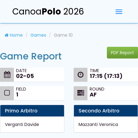
Canoa
Polo
2026
Toggle
navigati
Home
Games
Game 10
PDF Report
Game Report
DATE
TIME
02-05
17:15 (17:13)
FIELD
ROUND
1
AF
Primo Arbitro
Secondo Arbitro
Verganti Davide
Mazzanti Veronica