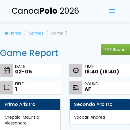
Canoa
Polo
2026
Toggle
navigati
Home
Games
Game 9
PDF Report
Game Report
DATE
TIME
02-05
16:40 (16:40)
FIELD
ROUND
1
AF
Primo Arbitro
Secondo Arbitro
Crepaldi Maurizio
Vaccari Andrea
Alessandro