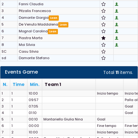
2
Fanni Claudia
3
Pitzalis Francesca
4
Damonte Giorgia
Loan
5
De Venuto Maddalena
Loan
6
Mognol Carolina
Loan
7
Piastra Marta
8
Moi Silvia
SC
Casu Silvia
sd
Damonte Stefano
Events Game
Total
11
items.
N.
Time
Min.
Team 1
1
1
10:00
Inizio tempo
Inizio 
2
1
09:57
Palla a
3
1
07:05
Goal
4
1
01:10
Goal
5
1
00:10
Montariello Giulia Nina
Goal
6
1
00:00
Fine tempo
Fine t
7
2
10:00
Inizio tempo
Inizio 