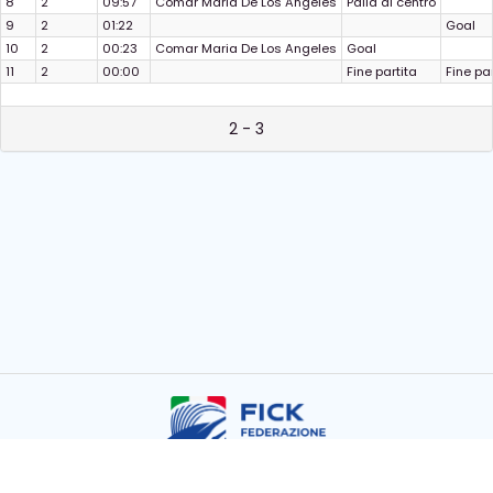
8
2
09:57
Comar Maria De Los Angeles
Palla al centro
9
2
01:22
Goal
10
2
00:23
Comar Maria De Los Angeles
Goal
11
2
00:00
Fine partita
Fine par
2 - 3
Copyright © FICK 2026