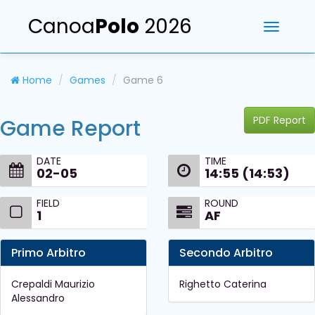
Canoa
Polo
2026
Toggle
navigati
Home
Games
Game 6
PDF Report
Game Report
DATE
TIME
02-05
14:55 (14:53)
FIELD
ROUND
1
AF
Primo Arbitro
Secondo Arbitro
Crepaldi Maurizio
Righetto Caterina
Alessandro