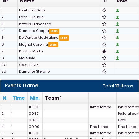
N°
Name
C
Role
1
Lombardi Gaia
2
Fanni Claudia
3
Pitzalis Francesca
4
Damonte Giorgia
Loan
5
De Venuto Maddalena
Loan
6
Mognol Carolina
Loan
7
Piastra Marta
8
Moi Silvia
SC
Casu Silvia
sd
Damonte Stefano
Events Game
Total
13
items.
N.
Time
Min.
Team 1
1
1
10:00
Inizio tempo
Inizio tempo
2
1
09:57
Palla al cen
3
1
00:35
Goal
4
1
00:00
Fine tempo
Fine tempo
5
2
10:00
Inizio tempo
Inizio tempo