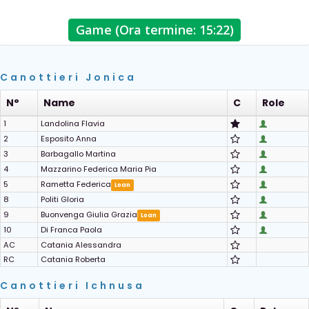
Game (Ora termine: 15:22)
Canottieri Jonica
N°
Name
C
Role
1
Landolina Flavia
2
Esposito Anna
3
Barbagallo Martina
4
Mazzarino Federica Maria Pia
5
Rametta Federica
Loan
8
Politi Gloria
9
Buonvenga Giulia Grazia
Loan
10
Di Franca Paola
AC
Catania Alessandra
RC
Catania Roberta
Canottieri Ichnusa