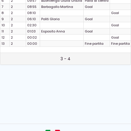
6
2
09:57
Buonvenga Giulia Grazia
Palla al centro
7
2
08:55
Barbagallo Martina
Goal
8
2
08:10
Goal
9
2
06:10
Politi Gloria
Goal
10
2
02:30
Goal
11
2
01:03
Esposito Anna
Goal
12
2
00:02
Goal
13
2
00:00
Fine partita
Fine partita
3 - 4