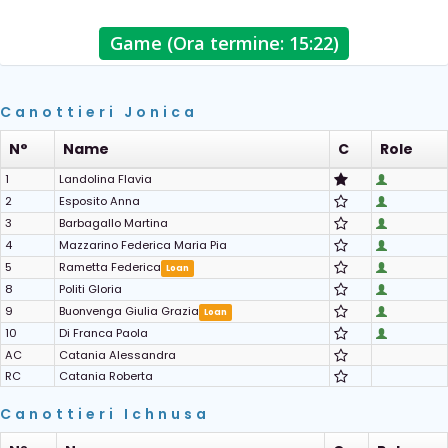
Game (Ora termine: 15:22)
Canottieri Jonica
N°
Name
C
Role
1
Landolina Flavia
2
Esposito Anna
3
Barbagallo Martina
4
Mazzarino Federica Maria Pia
5
Rametta Federica
Loan
8
Politi Gloria
9
Buonvenga Giulia Grazia
Loan
10
Di Franca Paola
AC
Catania Alessandra
RC
Catania Roberta
Canottieri Ichnusa