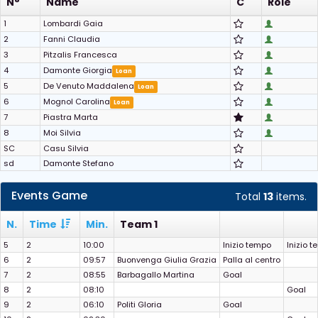
N°
Name
C
Role
1
Lombardi Gaia
2
Fanni Claudia
3
Pitzalis Francesca
4
Damonte Giorgia
Loan
5
De Venuto Maddalena
Loan
6
Mognol Carolina
Loan
7
Piastra Marta
8
Moi Silvia
SC
Casu Silvia
sd
Damonte Stefano
Events Game
Total
13
items.
N.
Time
Min.
Team 1
5
2
10:00
Inizio tempo
Inizio 
6
2
09:57
Buonvenga Giulia Grazia
Palla al centro
7
2
08:55
Barbagallo Martina
Goal
8
2
08:10
Goal
9
2
06:10
Politi Gloria
Goal