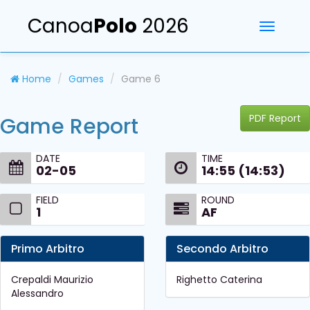
Canoa
Polo
2026
Toggle
navigati
Home
Games
Game 6
PDF Report
Game Report
DATE
TIME
02-05
14:55 (14:53)
FIELD
ROUND
1
AF
Primo Arbitro
Secondo Arbitro
Crepaldi Maurizio
Righetto Caterina
Alessandro