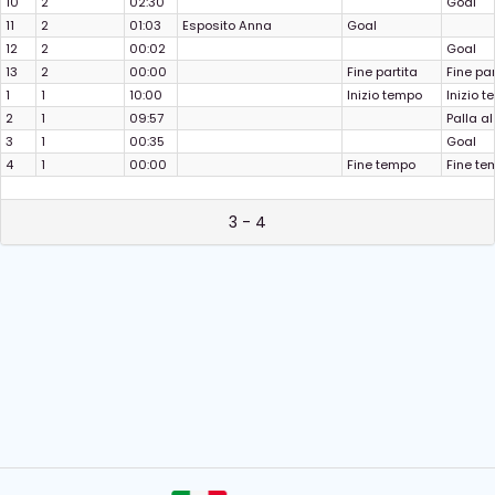
10
2
02:30
Goal
11
2
01:03
Esposito Anna
Goal
12
2
00:02
Goal
13
2
00:00
Fine partita
Fine par
1
1
10:00
Inizio tempo
Inizio 
2
1
09:57
Palla al
3
1
00:35
Goal
4
1
00:00
Fine tempo
Fine te
3 - 4