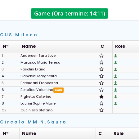
Game (Ora termine: 14:11)
CUS Milano
N°
Name
C
Role
1
Andersen Sara Love
2
Marasco Maria Teresa
3
Fasolini Diana
4
Bianchini Margherita
5
Percudani Francesca
6
Benefico Valentina
Loan
7
Righetto Caterina
8
Laurini Sophie Marie
CS
Cuciniello Stefano
Circolo MM N.Sauro
N°
Name
C
Role