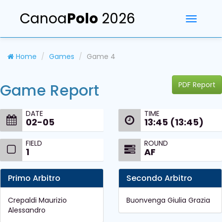
Canoa
Polo
2026
Toggle
navigati
Home
Games
Game 4
PDF Report
Game Report
DATE
TIME
02-05
13:45 (13:45)
FIELD
ROUND
1
AF
Primo Arbitro
Secondo Arbitro
Crepaldi Maurizio
Buonvenga Giulia Grazia
Alessandro