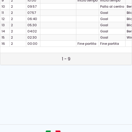
9
2
10:00
Inizio tempo
Inizio tempo
10
2
09:57
Palla al centro
Ber
11
2
07:57
Goal
Bil
12
2
06:40
Goal
Bil
13
2
05:30
Goal
Bil
14
2
04:02
Goal
Ber
15
2
02:30
Goal
Win
16
2
00:00
Fine partita
Fine partita
1 - 9