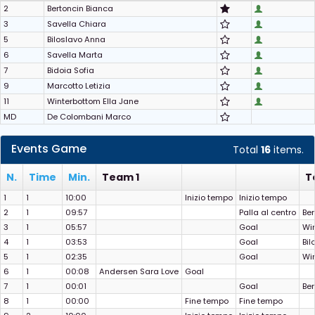
2
Bertoncin Bianca
3
Savella Chiara
5
Biloslavo Anna
6
Savella Marta
7
Bidoia Sofia
9
Marcotto Letizia
11
Winterbottom Ella Jane
MD
De Colombani Marco
Events Game
Total
16
items.
N.
Time
Min.
Team 1
T
1
1
10:00
Inizio tempo
Inizio tempo
2
1
09:57
Palla al centro
Ber
3
1
05:57
Goal
Win
4
1
03:53
Goal
Bil
5
1
02:35
Goal
Win
6
1
00:08
Andersen Sara Love
Goal
7
1
00:01
Goal
Ber
8
1
00:00
Fine tempo
Fine tempo