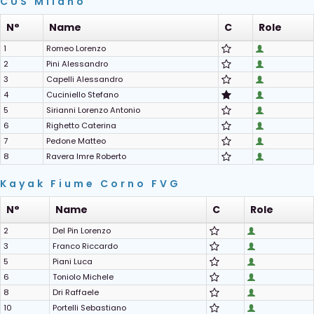
CUS Milano
N°
Name
C
Role
1
Romeo Lorenzo
2
Pini Alessandro
3
Capelli Alessandro
4
Cuciniello Stefano
5
Sirianni Lorenzo Antonio
6
Righetto Caterina
7
Pedone Matteo
8
Ravera Imre Roberto
Kayak Fiume Corno FVG
N°
Name
C
Role
2
Del Pin Lorenzo
3
Franco Riccardo
5
Piani Luca
6
Toniolo Michele
8
Dri Raffaele
10
Portelli Sebastiano