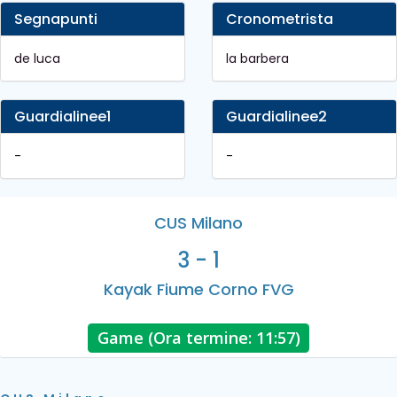
Segnapunti
Cronometrista
de luca
la barbera
Guardialinee1
Guardialinee2
-
-
CUS Milano
3 - 1
Kayak Fiume Corno FVG
Game (Ora termine: 11:57)