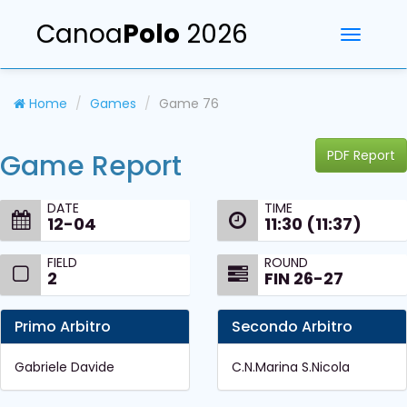
Canoa
Polo
2026
Toggle
navigati
Home
Games
Game 76
PDF Report
Game Report
DATE
TIME
12-04
11:30 (11:37)
FIELD
ROUND
2
FIN 26-27
Primo Arbitro
Secondo Arbitro
Gabriele Davide
C.N.Marina S.Nicola