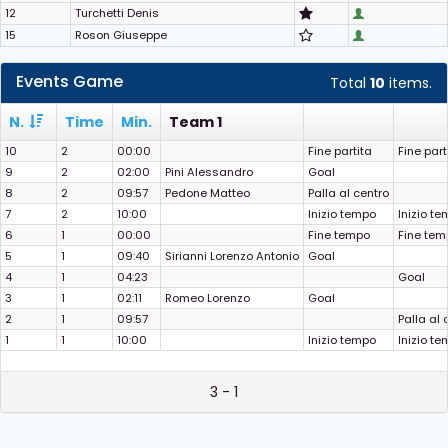
12
Turchetti Denis
15
Roson Giuseppe
Events Game
Total
10
items.
N.
Time
Min.
Team 1
10
2
00:00
Fine partita
Fine part
9
2
02:00
Pini Alessandro
Goal
8
2
09:57
Pedone Matteo
Palla al centro
7
2
10:00
Inizio tempo
Inizio t
6
1
00:00
Fine tempo
Fine tem
5
1
09:40
Sirianni Lorenzo Antonio
Goal
4
1
04:23
Goal
3
1
02:11
Romeo Lorenzo
Goal
2
1
09:57
Palla al 
1
1
10:00
Inizio tempo
Inizio t
3 - 1