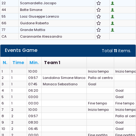
22
Scamardella Jacopo
44
Botte Simone
55
Looz Giuseppe Lorenzo
66
Guidone Roberto
77
Grande Mattia
CA
Carannante Alessandro
Events Game
Total
11
items.
N.
Time
Min.
Team 1
1
1
10:00
Inizio tempo
Inizio tempo
2
1
09:57
Landolina Simone Marco
Palla al centro
3
1
07:45
Monaco Sebastiano
Goal
4
1
06:20
Goal
5
1
03:00
Goal
6
1
00:00
Fine tempo
Fine tempo
7
2
10:00
Inizio tempo
Inizio tempo
8
2
09:57
Palla al cen
9
2
08:30
Goal
10
2
06:45
Goal
11
2
00:00
Fine partita
Fine partita