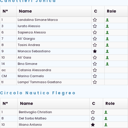
Canottieri Jonica
N°
Name
C
Role
1
Landolina Simone Marco
3
Iurato Alessio
6
Sapienza Alessio
7
Ali' Giorgio
8
Tosini Andrea
9
Monaco Sebastiano
10
Ali' Gaia
14
Bino Simone
ac
Catania Alessandra
CM
Marino Carmelo
tl
Lampo' Tommaso Gaetano
Circolo Nautico Flegreo
N°
Name
C
Role
1
Bentivoglio Christian
8
Del Sorbo Matteo
10
Illiano Antonio