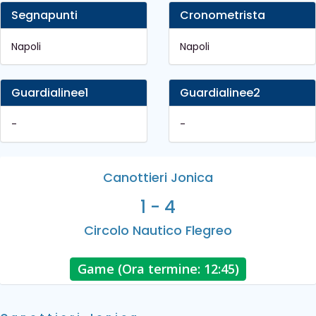
Segnapunti
Cronometrista
Napoli
Napoli
Guardialinee1
Guardialinee2
-
-
Canottieri Jonica
1 - 4
Circolo Nautico Flegreo
Game (Ora termine: 12:45)