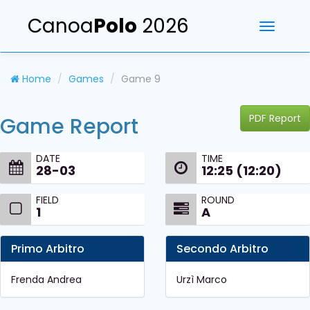
Canoa
Polo
2026
Toggle
navigati
Home
Games
Game 9
PDF Report
Game Report
DATE
TIME
28-03
12:25 (12:20)
FIELD
ROUND
1
A
Primo Arbitro
Secondo Arbitro
Frenda Andrea
Urzì Marco