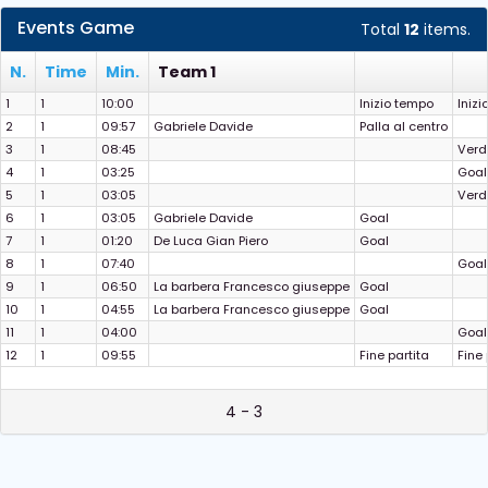
Events Game
Total
12
items.
N.
Time
Min.
Team 1
1
1
10:00
Inizio tempo
Iniz
2
1
09:57
Gabriele Davide
Palla al centro
3
1
08:45
Verd
4
1
03:25
Goal
5
1
03:05
Verd
6
1
03:05
Gabriele Davide
Goal
7
1
01:20
De Luca Gian Piero
Goal
8
1
07:40
Goal
9
1
06:50
La barbera Francesco giuseppe
Goal
10
1
04:55
La barbera Francesco giuseppe
Goal
11
1
04:00
Goal
12
1
09:55
Fine partita
Fine 
4 - 3