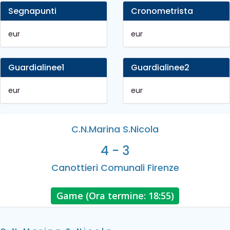
Segnapunti
Cronometrista
eur
eur
Guardialinee1
Guardialinee2
eur
eur
C.N.Marina S.Nicola
4 - 3
Canottieri Comunali Firenze
Game (Ora termine: 18:55)