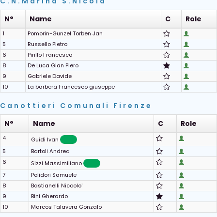
C.N.Marina S.Nicola
N°
Name
C
Role
1
Pomorin-Gunzel Torben Jan
5
Russello Pietro
6
Pirillo Francesco
8
De Luca Gian Piero
9
Gabriele Davide
10
La barbera Francesco giuseppe
Canottieri Comunali Firenze
N°
Name
C
Role
4
Guidi Ivan
5
Bartoli Andrea
6
Sizzi Massimiliano
7
Polidori Samuele
8
Bastianelli Niccolo'
9
Bini Gherardo
10
Marcos Talavera Gonzalo