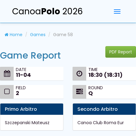
Canoa
Polo
2026
Toggle
navigati
Home
Games
Game 58
PDF Report
Game Report
DATE
TIME
11-04
18:30 (18:31)
FIELD
ROUND
2
Q
Primo Arbitro
Secondo Arbitro
Szczepanski Mateusz
Canoa Club Roma Eur