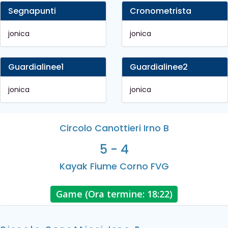
Segnapunti
Cronometrista
jonica
jonica
Guardialinee1
Guardialinee2
jonica
jonica
Circolo Canottieri Irno B
5 - 4
Kayak Fiume Corno FVG
Game (Ora termine: 18:22)