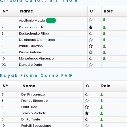
Circolo Canottieri Irno B
N°
Name
C
Role
1
Apollonio Mattia
2
Pisani Riccardo
3
Kosiachenko Filipp
4
De simone Gianmarco
5
Parrilli Giovanni
9
Russo Antonio
10
Montefusco Vincenzo
DD
Donadio Dario
Kayak Fiume Corno FVG
N°
Name
C
Role
2
Del Pin Lorenzo
3
Franco Riccardo
5
Piani Luca
6
Toniolo Michele
8
Dri Raffaele
10
Portelli Sebastiano