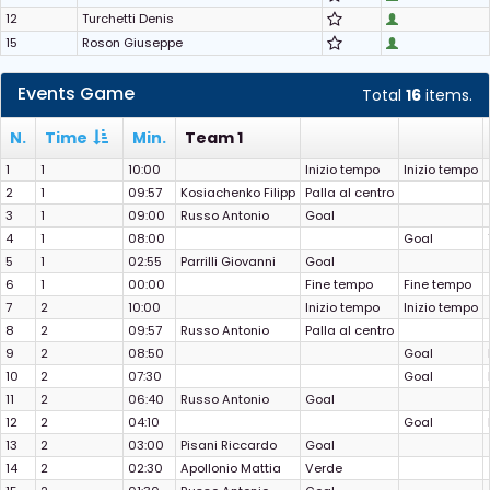
12
Turchetti Denis
15
Roson Giuseppe
Events Game
Total
16
items.
N.
Time
Min.
Team 1
1
1
10:00
Inizio tempo
Inizio tempo
2
1
09:57
Kosiachenko Filipp
Palla al centro
3
1
09:00
Russo Antonio
Goal
4
1
08:00
Goal
5
1
02:55
Parrilli Giovanni
Goal
6
1
00:00
Fine tempo
Fine tempo
7
2
10:00
Inizio tempo
Inizio tempo
8
2
09:57
Russo Antonio
Palla al centro
9
2
08:50
Goal
10
2
07:30
Goal
11
2
06:40
Russo Antonio
Goal
12
2
04:10
Goal
13
2
03:00
Pisani Riccardo
Goal
14
2
02:30
Apollonio Mattia
Verde