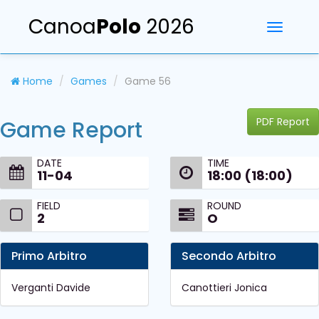
Canoa
Polo
2026
Toggle
navigati
Home
Games
Game 56
PDF Report
Game Report
DATE
TIME
11-04
18:00 (18:00)
FIELD
ROUND
2
O
Primo Arbitro
Secondo Arbitro
Verganti Davide
Canottieri Jonica