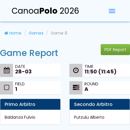
Canoa
Polo
2026
Toggle
navigati
Home
Games
Game 8
PDF Report
Game Report
DATE
TIME
28-03
11:50 (11:45)
FIELD
ROUND
1
A
Primo Arbitro
Secondo Arbitro
Baldanza Fulvio
Putzulu Alberto