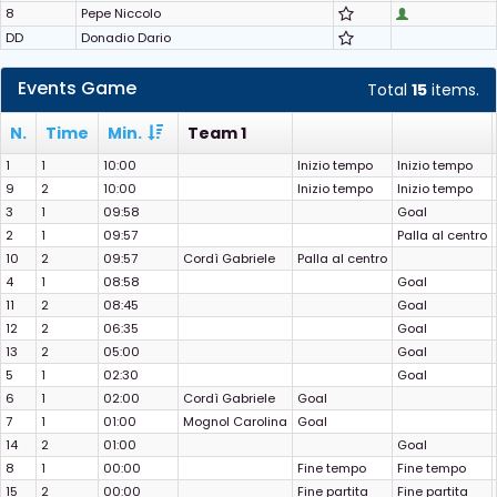
8
Pepe Niccolo
DD
Donadio Dario
Events Game
Total
15
items.
N.
Time
Min.
Team 1
1
1
10:00
Inizio tempo
Inizio tempo
9
2
10:00
Inizio tempo
Inizio tempo
3
1
09:58
Goal
2
1
09:57
Palla al centro
10
2
09:57
Cordì Gabriele
Palla al centro
4
1
08:58
Goal
11
2
08:45
Goal
12
2
06:35
Goal
13
2
05:00
Goal
5
1
02:30
Goal
6
1
02:00
Cordì Gabriele
Goal
7
1
01:00
Mognol Carolina
Goal
14
2
01:00
Goal
8
1
00:00
Fine tempo
Fine tempo
15
2
00:00
Fine partita
Fine partita