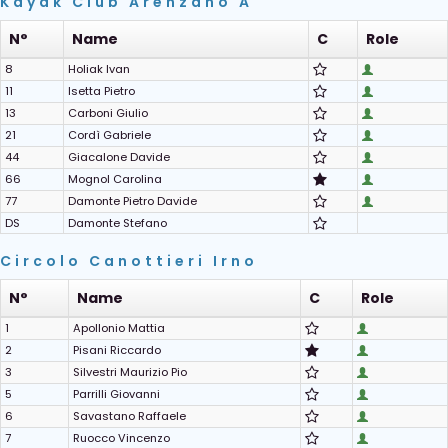
Kayak Club Arenzano A
N°
Name
C
Role
8
Holiak Ivan
11
Isetta Pietro
13
Carboni Giulio
21
Cordì Gabriele
44
Giacalone Davide
66
Mognol Carolina
77
Damonte Pietro Davide
DS
Damonte Stefano
Circolo Canottieri Irno
N°
Name
C
Role
1
Apollonio Mattia
2
Pisani Riccardo
3
Silvestri Maurizio Pio
5
Parrilli Giovanni
6
Savastano Raffaele
7
Ruocco Vincenzo