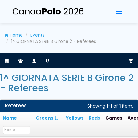
Canoa
Polo
2026
Toggle
navigati
Home
Events
1^ GIORNATA SERIE B Girone 2 - Referees
1^ GIORNATA SERIE B Girone 2
- Referees
Referees
Showing
1-1
of
1
item.
Name
Greens
Yellows
Reds
Games
Ave