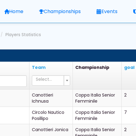
Home
Championships
Events
Players Statistics
Team
Championship
goal
Select...
Canottieri
Coppa Italia Senior
2
Ichnusa
Femminile
Circolo Nautico
Coppa Italia Senior
7
Posillipo
Femminile
Canottieri Jonica
Coppa Italia Senior
2
Femminile