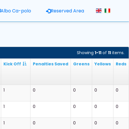
Albo Ca-polo
Reserved Area
Showing
1-11
of
11
items.
Kick Off
Penalties Saved
Greens
Yellows
Reds
1
0
0
0
0
1
0
0
0
0
1
0
0
0
0