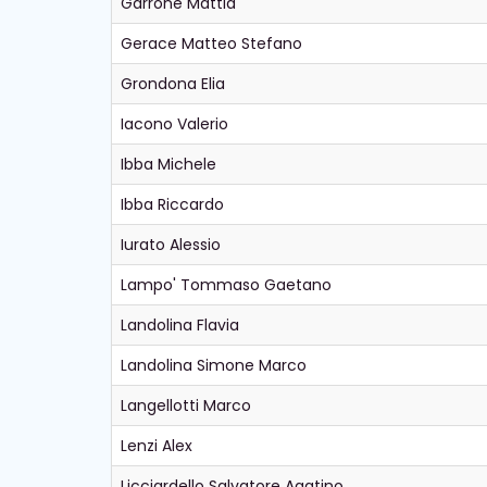
Garrone Mattia
Gerace Matteo Stefano
Grondona Elia
Iacono Valerio
Ibba Michele
Ibba Riccardo
Iurato Alessio
Lampo' Tommaso Gaetano
Landolina Flavia
Landolina Simone Marco
Langellotti Marco
Lenzi Alex
Licciardello Salvatore Agatino