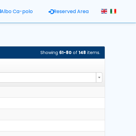
Albo Ca-polo
Reserved Area
Showing
61-80
of
148
items.