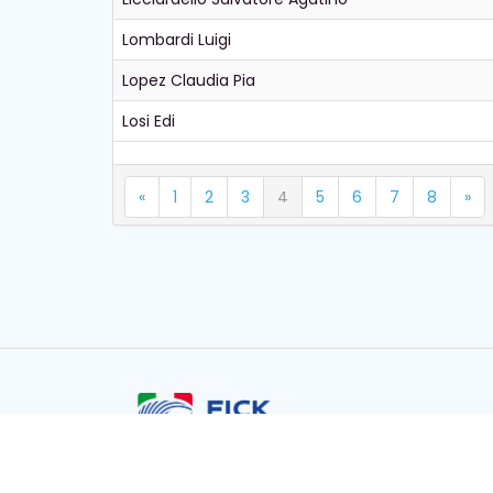
Lombardi Luigi
Lopez Claudia Pia
Losi Edi
«
1
2
3
4
5
6
7
8
»