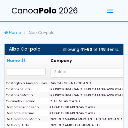
Canoa
Polo
2026
Toggle
navigati
Home
Albo Ca-polo
Albo Ca-polo
Showing
41-60
of
148
items.
Name
Company
Select...
Costagliola Andrea Silvio
CANOA CLUB NAPOLI A.S.D.
Costanzo Luca
POLISPORTIVA CANOTTIERI CATANIA ASSOCIAZION
Costanzo Mattia
POLISPORTIVA CANOTTIERI CATANIA ASSOCIAZION
Cuciniello Stefano
C.U.S. MILANO A.S.D.
Damonte Francesco
KAYAK CLUB ARENZANO ASD
Damonte Stefano
KAYAK CLUB ARENZANO ASD
De Colombani Marco
CIRCOLO MARINA MERCANTILE N. SAURO A.S.D.
De Giorgi Aldo
CIRCOLO AMICI DEL FIUME A.S.D.