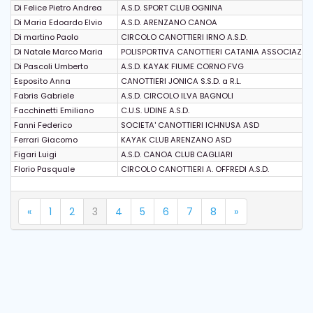
Di Felice Pietro Andrea
A.S.D. SPORT CLUB OGNINA
Di Maria Edoardo Elvio
A.S.D. ARENZANO CANOA
Di martino Paolo
CIRCOLO CANOTTIERI IRNO A.S.D.
Di Natale Marco Maria
POLISPORTIVA CANOTTIERI CATANIA ASSOCIAZION
Di Pascoli Umberto
A.S.D. KAYAK FIUME CORNO FVG
Esposito Anna
CANOTTIERI JONICA S.S.D. a R.L.
Fabris Gabriele
A.S.D. CIRCOLO ILVA BAGNOLI
Facchinetti Emiliano
C.U.S. UDINE A.S.D.
Fanni Federico
SOCIETA' CANOTTIERI ICHNUSA ASD
Ferrari Giacomo
KAYAK CLUB ARENZANO ASD
Figari Luigi
A.S.D. CANOA CLUB CAGLIARI
Florio Pasquale
CIRCOLO CANOTTIERI A. OFFREDI A.S.D.
«
1
2
3
4
5
6
7
8
»